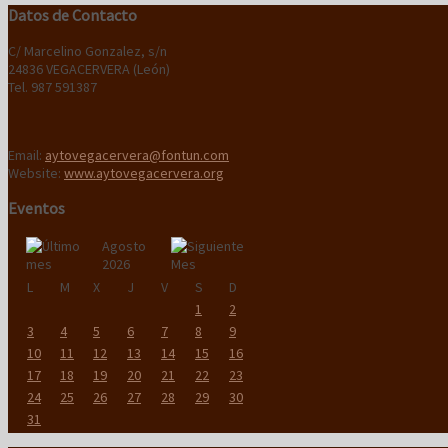
Datos de Contacto
C/ Marcelino Gonzalez, s/n
24836 VEGACERVERA (León)
Tel. 987 591387
Email:
aytovegacervera@fontun.com
Website:
www.aytovegacervera.org
Eventos
Agosto
2026
L
M
X
J
V
S
D
1
2
3
4
5
6
7
8
9
10
11
12
13
14
15
16
17
18
19
20
21
22
23
24
25
26
27
28
29
30
31