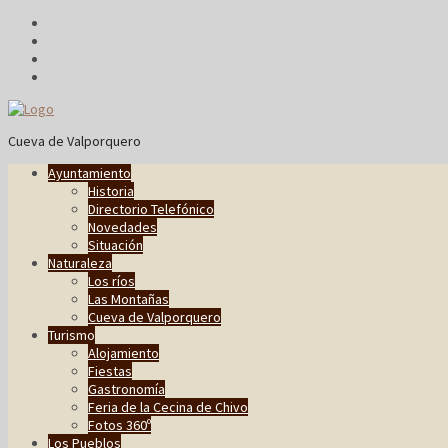
Cueva de Valporquero
Ayuntamiento
Historia
Directorio Telefónico
Novedades
Situación
Naturaleza
Los ríos
Las Montañas
Cueva de Valporquero
Turismo
Alojamiento
Fiestas
Gastronomía
Feria de la Cecina de Chivo
Fotos 360º
Los Pueblos