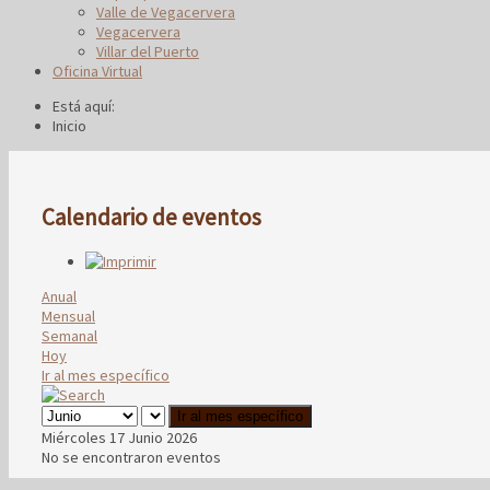
Valle de Vegacervera
Vegacervera
Villar del Puerto
Oficina Virtual
Está aquí:
Inicio
Calendario de eventos
Anual
Mensual
Semanal
Hoy
Ir al mes específico
Ir al mes específico
Miércoles 17 Junio 2026
No se encontraron eventos