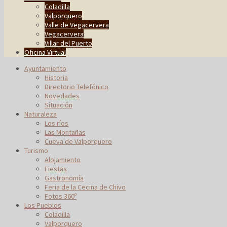
Coladilla
Valporquero
Valle de Vegacervera
Vegacervera
Villar del Puerto
Oficina Virtual
Ayuntamiento
Historia
Directorio Telefónico
Novedades
Situación
Naturaleza
Los ríos
Las Montañas
Cueva de Valporquero
Turismo
Alojamiento
Fiestas
Gastronomía
Feria de la Cecina de Chivo
Fotos 360º
Los Pueblos
Coladilla
Valporquero